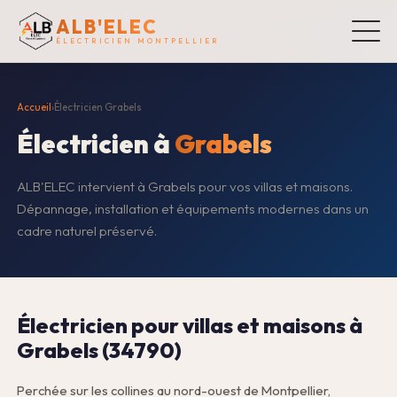
ALB'ELEC
ÉLECTRICIEN MONTPELLIER
Accueil
›
Électricien Grabels
Électricien à
Grabels
ALB'ELEC intervient à Grabels pour vos villas et maisons.
Dépannage, installation et équipements modernes dans un
cadre naturel préservé.
Électricien pour villas et maisons à
Grabels (34790)
Perchée sur les collines au nord-ouest de Montpellier,