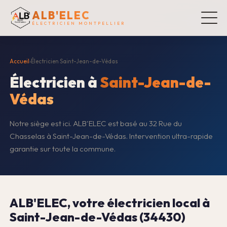
ALB'ELEC
ÉLECTRICIEN MONTPELLIER
Accueil
›
Électricien Saint-Jean-de-Védas
Électricien à
Saint-Jean-de-
Védas
Notre siège est ici. ALB'ELEC est basé au 32 Rue du
Chasselas à Saint-Jean-de-Védas. Intervention ultra-rapide
garantie sur toute la commune.
ALB'ELEC, votre électricien local à
Saint-Jean-de-Védas (34430)